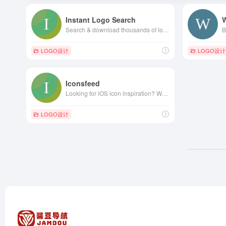
Instant Logo Search
W
Search & download thousands of logos instantly
B
LOGO设计
LOGO设计
Iconsfeed
Looking for iOS icon inspiration? We bring the iOS icons gallery to you.
LOGO设计