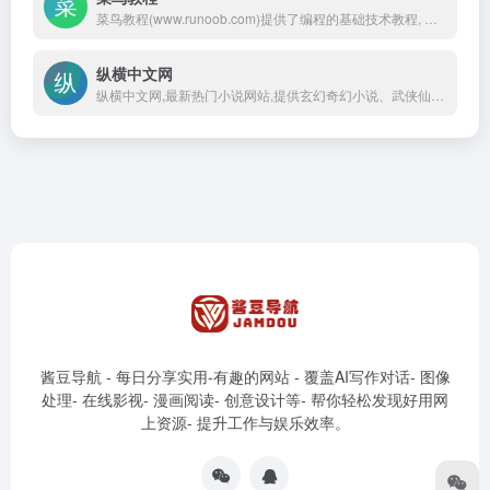
菜鸟教程(www.runoob.com)提供了编程的基础技术教程, 介绍了HTML、CSS、Javascript、Python，Java，Ruby，C，PHP , MySQL等各种编程语言的基础知识。 同时本站中也提供了大量的在线实例，通过实例，您可以更好的学习编程。..
纵横中文网
纵横中文网,最新热门小说网站,提供玄幻奇幻小说、武侠仙侠小说、原创小说、网游小说、都市小说、言情小说、青春小说、科幻小说等首发小说,最新章节在线阅读。大神作品齐聚纵横,最新章节每日更新。
酱豆导航 - 每日分享实用-有趣的网站 - 覆盖AI写作对话- 图像
处理- 在线影视- 漫画阅读- 创意设计等- 帮你轻松发现好用网
上资源- 提升工作与娱乐效率。