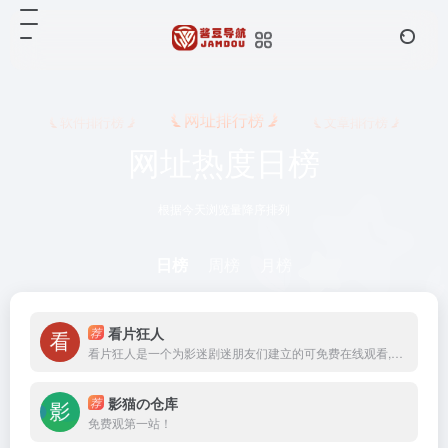
网址排行榜
软件排行榜
文章排行榜
网址热度日榜
根据今天浏览量降序排列
日榜
周榜
月榜
看片狂人
荐
看片狂人是一个为影迷剧迷朋友们建立的可免费在线观看,免费超前点播,下载高清视频资源的网站,每日收集全网最新的电影,电视剧,动漫,综艺,日剧,韩剧,美剧等高清资源供网友免费观看和下载。
影猫の仓库
荐
免费观第一站！