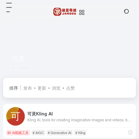
可灵
共 1 篇网址
排序
发布
更新
浏览
点赞
可灵Kling AI
Kling AI, tools for creating imaginative images and videos, based on state-of-art generative AI methods.
Ai视频工具
# AIGC
# Generative AI
# Kling