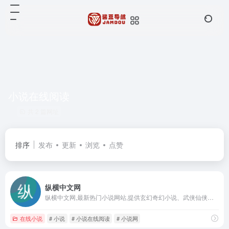
小说在线阅读
共 2 篇网址
排序
发布
更新
浏览
点赞
纵横中文网
纵横中文网,最新热门小说网站,提供玄幻奇幻小说、武侠仙侠小说、原创小说、网游小说、都市小说、言情小说、青春小说、科幻小说等首发小说,最新章节在线阅读。大神作品齐聚纵横,最新章节每日更新。
在线小说
# 小说
# 小说在线阅读
# 小说网