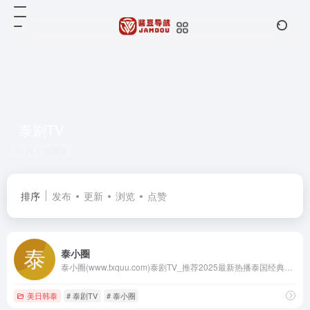
泰剧TV
共 1 篇网址
排序
发布
更新
浏览
点赞
泰小圈
泰小圈(www.txquu.com)泰剧TV_推荐2025最新热播泰国经典电视剧大全_免费泰剧网
美日韩泰
# 泰剧TV
# 泰小圈