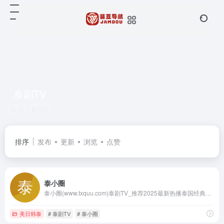
泰剧TV
共 1 篇网址
排序
发布
更新
浏览
点赞
泰小圈
泰小圈(www.txquu.com)泰剧TV_推荐2025最新热播泰国经典电视剧大全_免费泰剧网
美日韩泰
# 泰剧TV
# 泰小圈