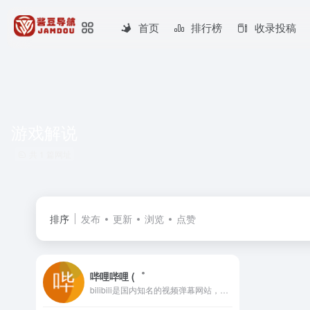
首页
排行榜
收录投稿
游戏解说
共 1 篇网址
排序
发布
更新
浏览
点赞
哔哩哔哩 (゜
bilibili是国内知名的视频弹幕网站，这里有及时的动漫新番，活跃的ACG氛围，有创意的Up主。大家可以在这里找到许多欢乐。