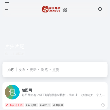
片头片尾
共 1 篇网址
排序
发布
更新
浏览
点赞
包图网
包图网拥有亿级正版商用素材模板，为企业 、政府机关、个人用户提供原创可商用的精品版权，涵盖4K/8K高清视频、AE模板、MG动画、配乐音效、AI素材、AI视频、AI音乐、PPT模板、海报模板、UI设计素材、PNG元素、电商淘宝、摄影图、插画动图、装饰装修、3D素材等，满足企业宣传、政府党建宣传及个人用户的创意剪辑、智能抠图、在线设计、AI绘画等各种使用场景，会员可享免费下载，立即访问包图网，获取高质素材！
Ai设计工具
# AE模板
# AI图片
# AI视频