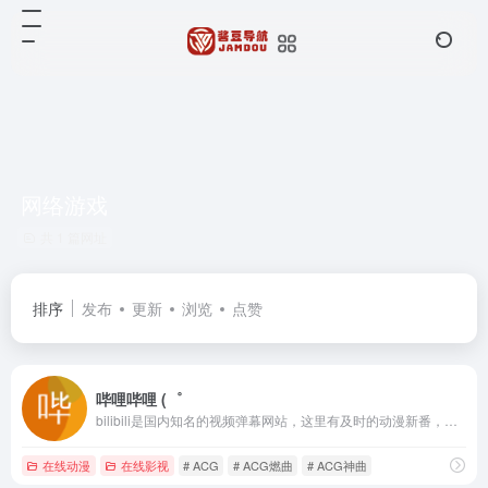
网络游戏
共 1 篇网址
排序
发布
更新
浏览
点赞
哔哩哔哩 (゜
bilibili是国内知名的视频弹幕网站，这里有及时的动漫新番，活跃的ACG氛围，有创意的Up主。大家可以在这里找到许多欢乐。
在线动漫
在线影视
# ACG
# ACG燃曲
# ACG神曲