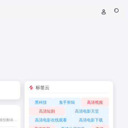
标签云
黑科技
鬼手剪辑
高清视频
高清短剧
高清电影天堂
高清电影在线观看
高清电影下载
百度翻译打造的新一代AI大模型翻译平台，为用户提供翻译和阅读外文场景的一站式智能解决方案，支持中文、英文、日语、韩语、德语、法语等203种语言，包括文档翻译、AI翻译、英文润色、双语审校、语法分析等多种能力，是智能时代的翻译新质生产力。