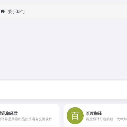
关于我们
腾讯翻译君
百度翻译
翻译君是腾讯出品的跨语言交流软件，支持中、英、日、韩等多门语言，具有翻译准确、高效，稳定的特点，非常适用于境外旅游、对外交流、国际办公等情境，给你带来流畅的翻译体验。