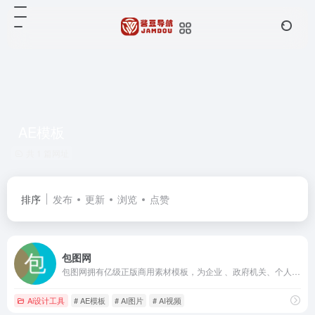
AE模板
共 1 篇网址
排序
发布
更新
浏览
点赞
包图网
包图网拥有亿级正版商用素材模板，为企业 、政府机关、个人用户提供原创可商用的精品版权，涵盖4K/8K高清视频、AE模板、MG动画、配乐音效、AI素材、AI视频、AI音乐、PPT模板、海报模板、UI设计素材、PNG元素、电商淘宝、摄影图、插画动图、装饰装修、3D素材等，满足企业宣传、政府党建宣传及个人用户的创意剪辑、智能抠图、在线设计、AI绘画等各种使用场景，会员可享免费下载，立即访问包图网，获取高质素材！
Ai设计工具
# AE模板
# AI图片
# AI视频