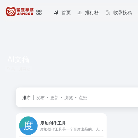
首页
排行榜
收录投稿
AI文稿
共 1 篇网址
排序
发布
更新
浏览
点赞
度加创作工具
度加创作工具是一个百度出品的、人人可用的AIGC创作平台。度加致力于通过AI能力降低内容生成门槛，提升创作效率，一站式聚合百度AIGC能力，引领跨时代的内容生产方式。度加的主要功能包括AI成片（图文成片/文字成片）、AI数字人等。自2022年3月百家号开放内测以来，一年时间共计超过45万+百度创作者使用AIGC技术能力，创作700万篇+作品，百度累计分发量超过200亿+。