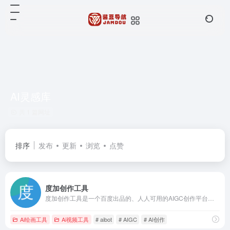
AI灵感库
共 1 篇网址
排序
发布
更新
浏览
点赞
度加创作工具
度加创作工具是一个百度出品的、人人可用的AIGC创作平台。度加致力于通过AI能力降低内容生成门槛，提升创作效率，一站式聚合百度AIGC能力，引领跨时代的内容生产方式。度加的主要功能包括AI成片（图文成片/文字成片）、AI数字人等。自2022年3月百家号开放内测以来，一年时间共计超过45万+百度创作者使用AIGC技术能力，创作700万篇+作品，百度累计分发量超过200亿+。
Ai绘画工具
Ai视频工具
# aibot
# AIGC
# AI创作