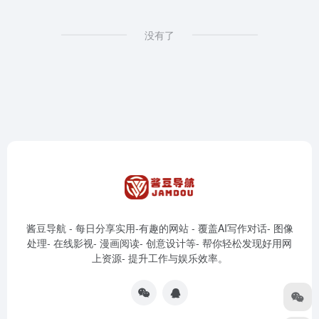
没有了
酱豆导航 - 每日分享实用-有趣的网站 - 覆盖AI写作对话- 图像
处理- 在线影视- 漫画阅读- 创意设计等- 帮你轻松发现好用网
上资源- 提升工作与娱乐效率。