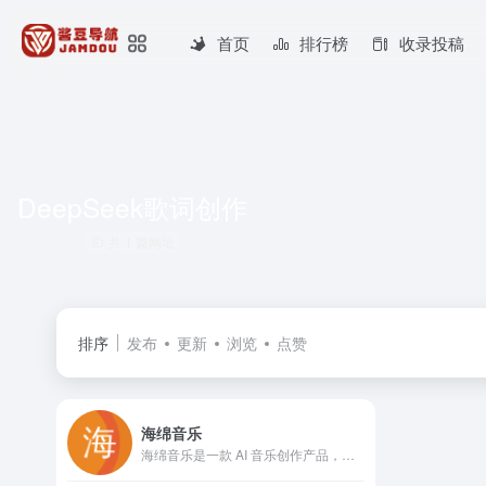
首页
排行榜
收录投稿
DeepSeek歌词创作
共 1 篇网址
排序
发布
更新
浏览
点赞
海绵音乐
海绵音乐是一款 AI 音乐创作产品，输入一句话灵感或者歌词，即可快速生成音乐，最大限度拉近每个人同音乐创作的距离。同时，海绵音乐提供了丰富的自定义功能，让每个人都可以一键创作属于自己的 AI 音乐。在这个过程中，偶遇惊喜，发现更多可能，为你打造耳目一新的音乐创作体验。通过 DeepSeek 大模型智能生成优质歌词，一键导入海绵音乐 AI 即刻生成完整歌曲。支持AI写词/作曲/编曲全流程，提供从文本到旋律、从灵感画面到BGM的智能音乐创作体验，音乐人、视频创作者、广告营销的智能创作首选平台。