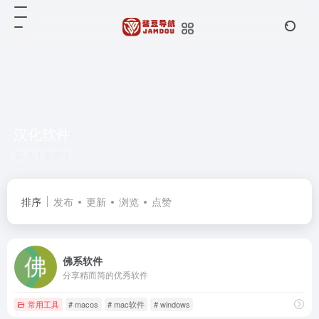
汉化软件
共 1 篇网址
排序
发布
更新
浏览
点赞
佛系软件
分享精而简的优秀软件
常用工具
# macos
# mac软件
# windows