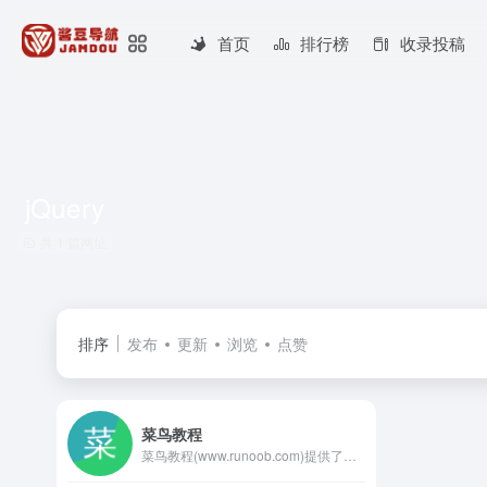
首页
排行榜
收录投稿
jQuery
共 1 篇网址
排序
发布
更新
浏览
点赞
菜鸟教程
菜鸟教程(www.runoob.com)提供了编程的基础技术教程, 介绍了HTML、CSS、Javascript、Python，Java，Ruby，C，PHP , MySQL等各种编程语言的基础知识。 同时本站中也提供了大量的在线实例，通过实例，您可以更好的学习编程。..