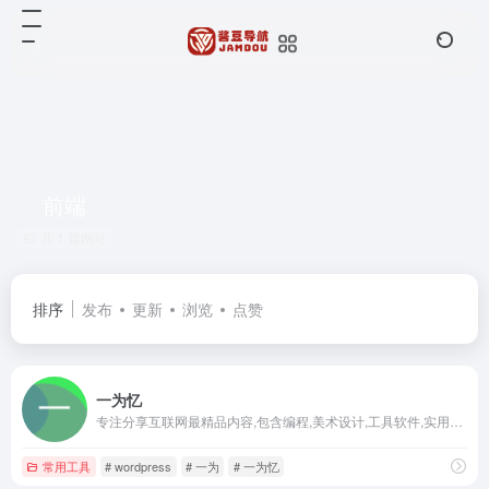
前端
共 1 篇网址
排序
发布
更新
浏览
点赞
一为忆
专注分享互联网最精品内容,包含编程,美术设计,工具软件,实用素材和资源,教程等几大分类的综合门户
常用工具
# wordpress
# 一为
# 一为忆