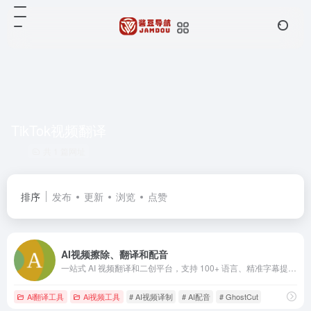
TikTok视频翻译
共 1 篇网址
排序
发布
更新
浏览
点赞
AI视频擦除、翻译和配音
一站式 AI 视频翻译和二创平台，支持 100+ 语言、精准字幕提取、免费大模型翻译、AI克隆配音及无痕文字擦除，支持短剧混剪解说基础处理。用鬼手剪辑轻松走向全球，立即免费试用！
Ai翻译工具
Ai视频工具
# AI视频译制
# AI配音
# GhostCut