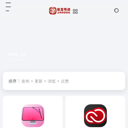
mac os
共 2 篇软件
排序
发布
更新
浏览
点赞