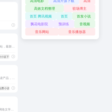
高清电影
高清片源下载
高清
高效文档整理
驻场博主
首页 腾讯视频
首页
首发小说
飘花电影院
预训练
音视频
音乐网站
音乐播放器
云起书院，最新热门小说网站，最新章节在线阅读。提供古言、现言、青春、仙侠、幻情、科幻等好看的小说，找最好看的网络小说就来云起书院。
免费小说下载
番茄小说是抖音旗下免费阅读产品，拥有海量正版小说资源，支持听书畅读，提供书荒广场、优质书圈社区，推广优秀原创网络小说文学，全方位满足读者需求。番茄小说网提供玄幻小说,武侠小说,原创小说,网游小说,都市小说,言情小说,青春小说,历史小说,军事小说,网游小说,科幻小说,恐怖小说,首发小说,最新章节免费小说,热门小说,精品小说,好看小说,小说连载,小说排行榜,小说在线阅读,小说下载
 免费小说
# 历史小说
又名“红袖添香”，国内知名网络文学原创小说门户。书城拥有海量完结全本小说，每日更新言情、都市、耽美、穿越、官场、重生、玄幻、女尊等小说的连载最新章节，定期发布阅读小说排行榜单，听有声小说推荐下载『红袖读书APP』。