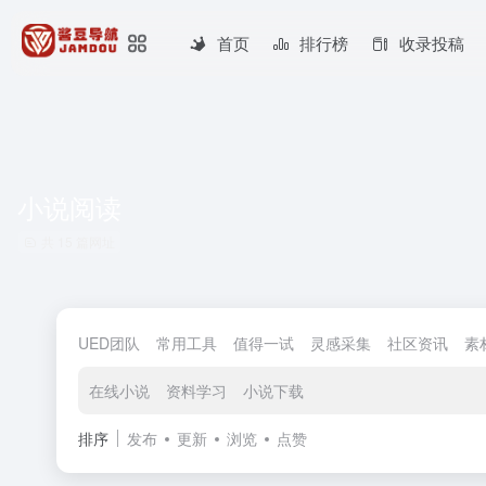
首页
排行榜
收录投稿
小说阅读
共 15 篇网址
UED团队
常用工具
值得一试
灵感采集
社区资讯
素
在线小说
资料学习
小说下载
排序
发布
更新
浏览
点赞