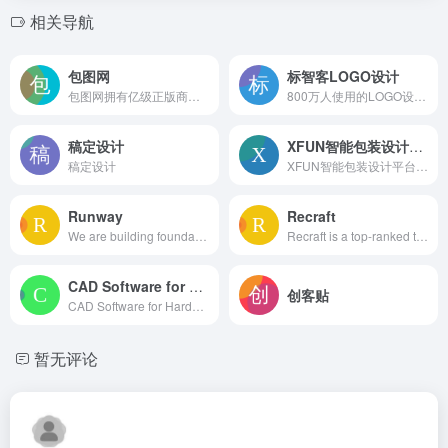
相关导航
包图网
标智客LOGO设计
包图网拥有亿级正版商用素材模板，为企业 、政府机关、个人用户提供原创可商用的精品版权，涵盖4K/8K高清视频、AE模板、MG动画、配乐音效、AI素材、AI视频、AI音乐、PPT模板、海报模板、UI设计素材、PNG元素、电商淘宝、摄影图、插画动图、装饰装修、3D素材等，满足企业宣传、政府党建宣传及个人用户的创意剪辑、智能抠图、在线设计、AI绘画等各种使用场景，会员可享免费下载，立即访问包图网，获取高质素材！
800万人使用的LOGO设计免费生成器!标智客使用AI技术为品牌在线生成logo设计,智能化生成公司logo设计,商标设计,标志设计及企业VI设计. 标智客可在1分钟生成个性化logo设计和品牌设计,源文件可下载!
稿定设计
XFUN智能包装设计平台
稿定设计
XFUN智能包装设计平台为您提供了无与伦比的设计体验。借助先进的人工智能技术，我们能够快速生成个性化、精美的包装设计，帮助您突出品牌特色，吸引更多目标客户。立即访问我们的平台，开启您的包装设计之旅！
Runway
Recraft
We are building foundational General World Models that will be capable of simulating all possible worlds and experiences. The next frontier of intelligence will come from models that can understand, perceive, generate and act in the world.
Recraft is a top-ranked text-to-image model and design platform for photorealism, vector generation, custom styles, mockups, and more
CAD Software for Hardware Design
创客贴
CAD Software for Hardware Design | Zoo
暂无评论