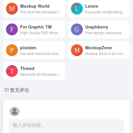
Mockup World
Lstore
The best free Mockups from the Web
Exclusive mindblowing freebies for designers and developers
For Graphic TM
Graphberry
High Quality PSD Mockups for Graphic Designers.
Free design resources, Mockups, PSD web templates, Icons
pixeden
MockupZone
free web resources and graphic design templates.
Mockup Zone is an online store where you can find free and premium PSD mockup files to show your designs in a professional way.
Threed
Generate 3D Mockups right in your Browser
暂无评论