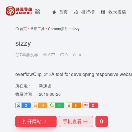
首页
排行榜
收录投稿
首页
•
常用工具
•
Chrome插件
•
sizzy
sizzy
7年前发布
677
0
0
overflowClip_2">A tool for developing responsive websit
所在地：
新加坡
收录时间：
2019-08-26
0
0
0
0
0
打开网站
手机查看