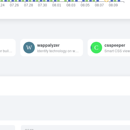
wappalyzer
csspeeper
A smart news reader built for productivity.
Identify technology on websites