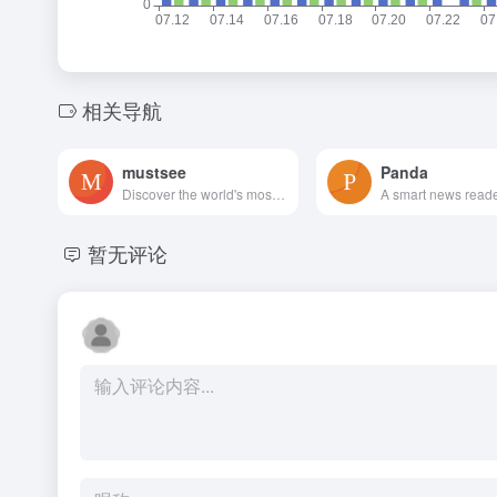
相关导航
mustsee
Panda
Discover the world's most beautiful places at every opened tab.
暂无评论