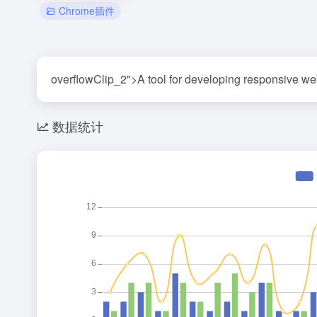
Chrome插件
overflowClip_2">A tool for developing responsive web
数据统计