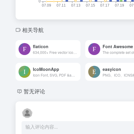
相关导航
flaticon
Font Awesome 
634,000+ Free vector icons in SVG, PSD, PNG, EPS format or as ICON FONT.
IcoMoonApp
easyicon
Icon Font, SVG, PDF &amp; PNG Generator
暂无评论