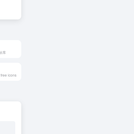
标库
free icons