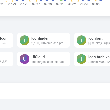
Icon
Iconfinder
iconfont
The complete set of 675 icons in Font Awesome
2,100,000+ free and premium vector icons.
阿里巴巴矢量图
UICloud
Icon Archive
PNG、ICO、ICNS格式图标搜索、图标下载服务
The largest user interface design database in the world.
Search 590,912 