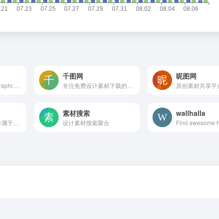
千图网
昵图网
Free PSD &amp; Graphics, Illustrations
专注免费设计素材下载的网站
原创素材共享平
素材搜索
wallhalla
像素君直接让你制作属于你自己的像素头像，简单操作，独特风格。
设计素材搜索聚合