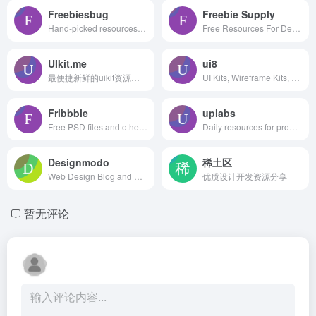
Freebiesbug
Freebie Supply
Hand-picked resources for web designer and developers, constantly updated.
Free Resources For Designers
UIkit.me
ui8
最便捷新鲜的uikit资源下载网站
UI Kits, Wireframe Kits, Templates, Icons and More
Fribbble
uplabs
Free PSD files and other free design resources by Dribbblers.
Daily resources for product designers & developers
Designmodo
稀土区
Web Design Blog and Shop
优质设计开发资源分享
暂无评论