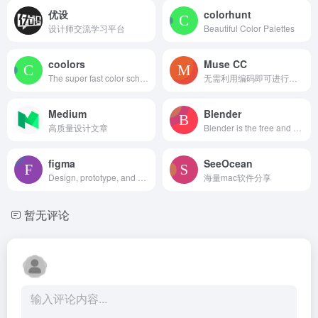
优设
colorhunt
设计师交流学习平台
Beautiful Color Palettes
coolors
Muse CC
The super fast color schemes generator!
无需利用编码即可进行网站设计。
Medium
Blender
高质量设计文章
Blender is the free and open source 3D creation suite.
figma
SeeOcean
Design, prototype, and gather feedback all in one place with Figma.
海量mac软件分享
暂无评论