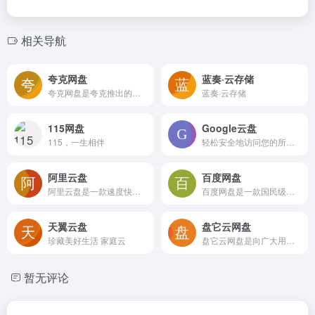
相关导航
夸克网盘
蓝奏·云存储
夸克网盘是夸克推出的一款云服务产品，功能包括云存储、高清看剧、文件在线解压、PDF一键转换等。通过夸克网盘可随时随地管理和使用照片、文档、手机资料，目前支持Android、iOS、PC、iPad。 夸克网盘是夸克浏览器附带的功能，特点就是和浏览器本身的很多智能小工具打通了。像浏览器的很多文字识别、文件转换、文件扫描存档等功能，都可以兼容到夸克网盘的云空间。 此外，很多手机浏览器都有文件管理、查看的功能，而夸克网盘不仅有着类似的功能，而且额外增加了一个网盘主打的自动备份功能，和浏览器的本地管理结合起来，效果更好。最方便的特点是“流畅播”功能，如果用夸克浏览器来播放在线视频，会发现它可以进行视频转存，把网页视频直接转存到夸克网盘，相当于更换了一个更加稳定的视频源，无论是在线观看还是下载，都会变得更加快捷。
蓝奏·云存储
115网盘
Google云盘
115，一生相伴
轻松安全地访问您的所有内容
阿里云盘
百度网盘
阿里云盘是一款速度快的个人网盘
百度网盘是一款国民级产品
天翼云盘
盘它云网盘
珍藏美好生活 家庭云
盘它云网盘是向广大用户提供上传空间和技术的信息存储空间服务平台。
暂无评论