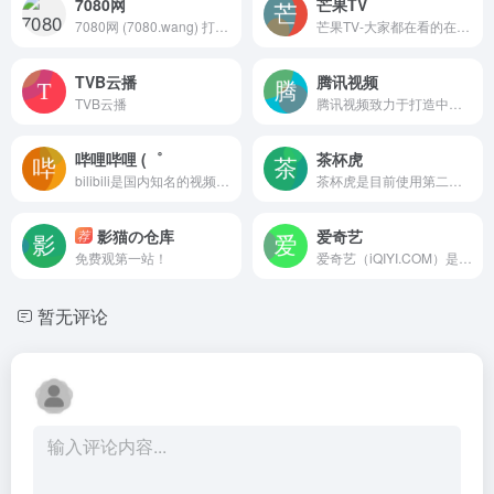
7080网
芒果TV
7080网 (7080.wang) 打造全网优质网站与软件合集。站点收录办公、AI 智能、设计素材、新媒体运营、学习增收、影音娱乐、生活服务等各类实用网址，搭配真实网站点评与口碑参考、实用职场技巧，帮你省去筛选烦恼，上网便捷又省心，是大众常用的上网主页。
芒果TV-大家都在看的在线视频网站-热门综艺最新电影电视剧在线观看
TVB云播
腾讯视频
TVB云播
腾讯视频致力于打造中国领先的在线视频媒体平台，以丰富的内容、极致的观看体验、便捷的登录方式、多平台无缝应用体验以及快捷分享的产品特性，主要满足用户在线观看视频的需求。
哔哩哔哩 (゜
茶杯虎
bilibili是国内知名的视频弹幕网站，这里有及时的动漫新番，活跃的ACG氛围，有创意的Up主。大家可以在这里找到许多欢乐。
茶杯虎是目前使用第二代影视搜索引擎，通过电影名、演员、导演等关键词进行搜索，直达电影资源站，与茶杯狐,51搜剧,电影淘淘,电影狗等引擎不同的是增加了影视评论以及剧情详细介绍，未来会增加影视下载，让电影搜索类更高效、更便捷、更精准！
影猫の仓库
爱奇艺
荐
免费观第一站！
爱奇艺（iQIYI.COM）是拥有海量、优质、高清的网络视频的大型视频网站，专业的网络视频播放平台。爱奇艺影视内容丰富多元，涵盖电影、电视剧、动漫、综艺、生活、音乐、搞笑、财经、军事、体育、片花、资讯、微电影、儿童、母婴、教育、科技、时尚、原创、公益、游戏、旅游、拍客、汽车、纪录片、爱奇艺自制剧等剧目。视频播放清晰流畅，操作界面简单友好，真正为用户带来“悦享品质”的在线观看体验。" data-hid="description
暂无评论