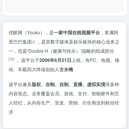
优酷网（Youku），是
一家中国
在线视频
平台
，隶属
阿
里巴巴集团
，是其数字媒体及娱乐板块的核心业务之
一，也是“Double H（健康与快乐）”战略的组成部分
[1]
。该平台于
2006年6月21日
上线，有PC、电视、移
动、车载四大终端创始人
古永锵
该平台兼具
版权、合制、自制、直播、虚拟实境
等多种
内容形态。业务覆盖会员、游戏、支付、智能硬件和艺
人经纪，从内容生产、宣发、营销、衍生商业到粉丝经
济