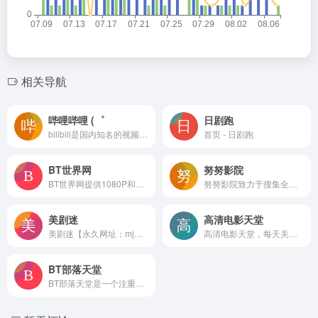
相关导航
哔哩哔哩 (゜
日剧跑
bilibili是国内知名的视频弹幕网站，这里有及时的动漫新番，活跃的ACG氛围，有创意的Up主。大家可以在这里找到许多欢乐。
首页 - 日剧跑
BT世界网
努努影院
BT世界网提供1080P和2160P高清电影BT种子迅雷下载、美剧BT种子迅雷下载，本站电影电视剧均支持手机网盘离线下载后在线观看，是您的迅雷下载磁力天堂。
努努影院致力于搜集全网最新、最热的电影与电视剧资源，为广大影迷提供完全免费、无广告的在线观看服务。我们及时收录高清大片，让您轻松畅享极致的观影体验。
美剧迷
高清电影天堂
美剧迷【永久网址：mjmtv.vip】专业的美剧下载网站，为您提供最新最全的高清美剧片源下载，各类精彩美剧第一时间更新,热门美剧排行榜，经典最好看美剧推荐。
高清电影天堂，每天关注提供720p电影、1080p电影、蓝光原盘电影、3D高清电影、高清mp4电影，最新热门bt种子磁力链迅雷电影下载网站，是下载了解高清电影天堂！
BT部落天堂
BT部落天堂是一个注重体验与质量的影视资源下载网站，每天更新720p、1080p，蓝光高清等电影种子资源