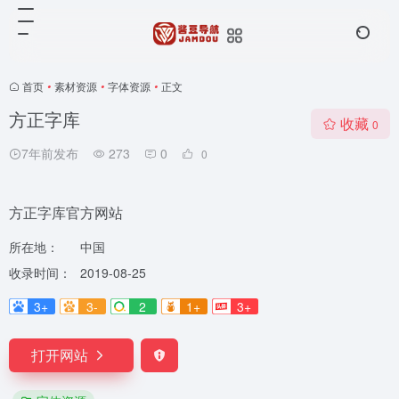
首页
•
素材资源
•
字体资源
•
正文
方正字库
收藏
0
7年前发布
273
0
0
方正字库官方网站
所在地：
中国
收录时间：
2019-08-25
3+
3-
2
1+
3+
打开网站