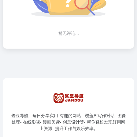
暂无评论...
酱豆导航 - 每日分享实用-有趣的网站 - 覆盖AI写作对话- 图像
处理- 在线影视- 漫画阅读- 创意设计等- 帮你轻松发现好用网
上资源- 提升工作与娱乐效率。