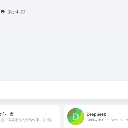
关于我们
文心一言
DeepSeek
文心一言既是你的智能伙伴，可以陪你聊天、回答问题、画图识图；也是你的AI助手，可以提供灵感、撰写文案、阅读文档、智能翻译，帮你高效完成工作和学习任务。