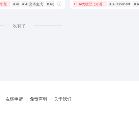
（对话）
# ai
# AI 文本生成
# AI交互
Ai大模型（对话）
# AI assistant
# A
没有了
友链申请
免责声明
关于我们