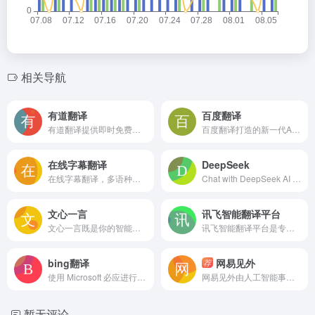
相关导航
有道翻译
百度翻译
有道翻译提供即时免费的中文、英语、日语、韩语、法语、德语、俄语、西班牙语、葡萄牙语、越南语、印尼语、意大利语、荷兰语、泰语全文翻译、网页翻译、文档翻译、PDF翻译、DOC翻译、PPT翻译、人工翻译、同传等服务。
百度翻译打造的新一代AI大模型翻译平台，为用户提供翻译和阅读外文场景的一站式智能解决方案，支持中文、英文、日语、韩语、德语、法语等203种语言，包括文档翻译、AI翻译、英文润色、双语审校、语法分析等多种能力，是智能时代的翻译新质生产力。
在线字幕翻译
DeepSeek
在线字幕翻译，多语种自动识别，一键导出中文字幕。
Chat with DeepSeek AI – your intelligent assistant for coding, content creation, file reading, and more. Upload documents, engage in long-context conversations, and get expert help in AI, natural language processing, and beyond. | 深度求索（DeepSeek）助力编程代码开发、创意写作、文件处理等任务，支持文件上传及长文本对话，随时为您提供高效的AI支持。
文心一言
讯飞智能翻译平台
文心一言既是你的智能伙伴，可以陪你聊天、回答问题、画图识图；也是你的AI助手，可以提供灵感、撰写文案、阅读文档、智能翻译，帮你高效完成工作和学习任务。
讯飞智能翻译平台是专业的在线文档翻译平台,提供PDF/Word/Excel/PPT文件翻译、图片识别翻译、在线翻译等服务,支持22种文档格式以及60多种语种和中文互译,译文结果高度还原原文样式排版。涵盖期刊论文、法律、金融、计算机、能源、体育、医疗等多个领域翻译，翻译更精准。
bing翻译
网易见外
荐
使用 Microsoft 必应进行搜索，并利用 AI 的强大功能查找信息、浏览网页、图像、视频、地图等。为永远充满好奇心的人提供的智能搜索引擎。
网易见外由人工智能事业部研发，是一个集视频听翻、直播听翻、语音转写、文档直翻功能为一体的AI智能语音转写听翻平台，致力于用语音识别转写文字、机器翻译等技术为从事和爱好语音转写、翻译的人员提供更便捷的听翻工具，提升工作效率，降低转写成本，进而改变人们跨文化交流与内容跨国界传播的实现方式
暂无评论