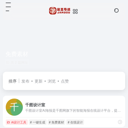
免费素材
共 2 篇网址
排序
发布
更新
浏览
点赞
千图设计室
千图设计室AI海报是千图网旗下的智能海报在线设计平台，提供免费AI智能海报生成，只需输入一句话，即可快速生成各种节日海报,日签,邀请函,电商主图,公众号配图,喜报,倒计时等模板生成。一键可生成多种设计风格美图，满足您的个性化需求，快速稿定设计需求。
Ai设计工具
# 一键生成
# 免费素材
# 在线设计