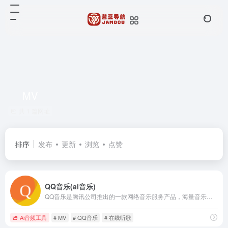
MV
共 1 篇网址
排序
发布
更新
浏览
点赞
QQ音乐(ai音乐)
QQ音乐是腾讯公司推出的一款网络音乐服务产品，海量音乐在线试听、新歌热歌在线首发、歌词翻译、手机铃声下载、高品质无损音乐试听、海量无损曲库、正版音乐下载、空间背景音乐设置、MV观看等，是互联网音乐播放和下载的优选。
Ai音频工具
# MV
# QQ音乐
# 在线听歌