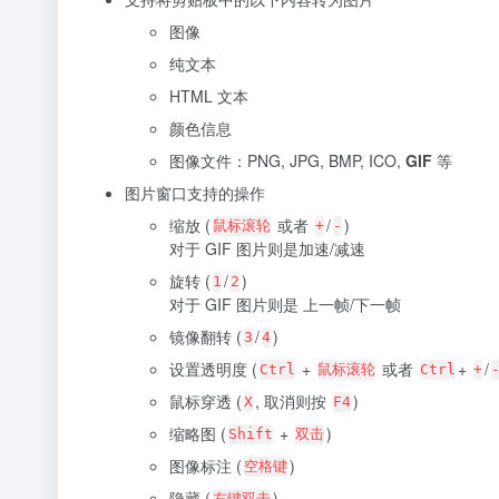
图像
纯文本
HTML 文本
颜色信息
图像文件：PNG, JPG, BMP, ICO,
GIF
等
图片窗口支持的操作
缩放 (
或者
/
)
鼠标滚轮
+
-
对于 GIF 图片则是加速/减速
旋转 (
/
)
1
2
对于 GIF 图片则是 上一帧/下一帧
镜像翻转 (
/
)
3
4
设置透明度 (
+
或者
+
/
Ctrl
鼠标滚轮
Ctrl
+
鼠标穿透 (
, 取消则按
)
X
F4
缩略图 (
+
)
Shift
双击
图像标注 (
)
空格键
隐藏 (
)
左键双击