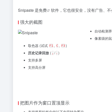
Snipaste 是
免费
软件，它也很安全，没有广告、不
强大的截图
自动检测界
像素级的鼠
取色器 (试试
,
,
)
F1
C
F3
历史记录回放
(
/
)
,
.
支持多屏
支持高分屏
把图片作为窗口置顶显示
支持将剪贴板中的以下内容转为图片