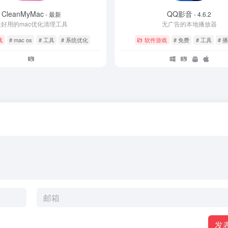
CleanMyMac
QQ影音
- 最新
- 4.6.2
最好用的mac优化清理工具
无广告的本地播放器
戏
# mac os
# 工具
# 系统优化
软件游戏
# 免费
# 工具
# 
发