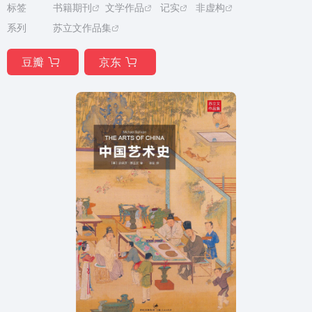
标签
书籍期刊
文学作品
记实
非虚构
系列
苏立文作品集
豆瓣
京东