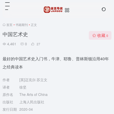
首页
•
书籍期刊
•
正文
中国艺术史
收藏
0
4,461
0
27
最好的中国艺术史入门书，牛津、耶鲁、普林斯顿沿用40年
之经典读本
作者
[英]迈克尔·苏立文
译者
徐坚
原作名
The Arts of China
出版社
上海人民出版社
发行日期
2020-04