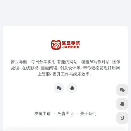
酱豆导航 - 每日分享实用-有趣的网站 - 覆盖AI写作对话- 图像
处理- 在线影视- 漫画阅读- 创意设计等- 帮你轻松发现好用网
上资源- 提升工作与娱乐效率。
友链申请
免责声明
关于我们