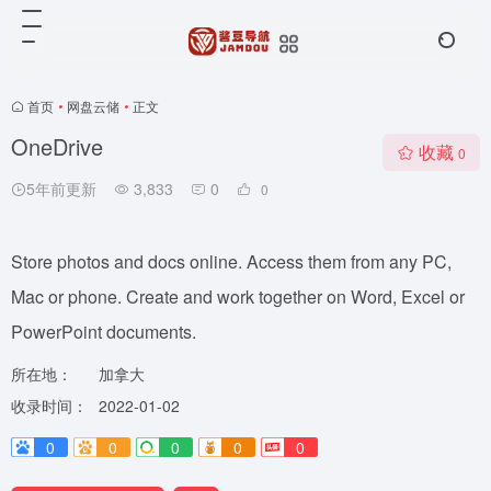
首页
•
网盘云储
•
正文
OneDrive
收藏
0
5年前更新
3,833
0
0
Store photos and docs online. Access them from any PC,
Mac or phone. Create and work together on Word, Excel or
PowerPoint documents.
所在地：
加拿大
收录时间：
2022-01-02
0
0
0
0
0