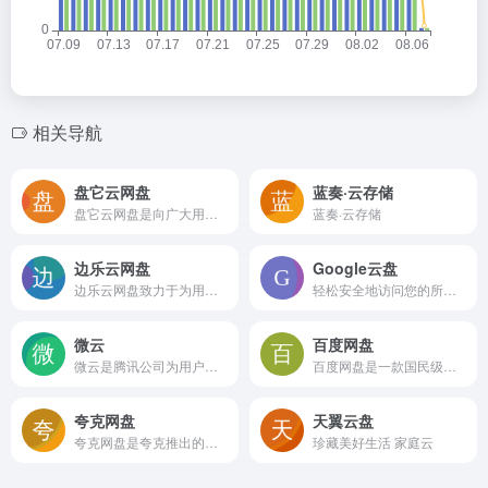
相关导航
盘它云网盘
蓝奏·云存储
盘它云网盘是向广大用户提供上传空间和技术的信息存储空间服务平台。
蓝奏·云存储
边乐云网盘
Google云盘
边乐云网盘致力于为用户提供安全稳定的云存储产品
轻松安全地访问您的所有内容
微云
百度网盘
微云是腾讯公司为用户精心打造的一项智能云服务
百度网盘是一款国民级产品
夸克网盘
天翼云盘
夸克网盘是夸克推出的一款云服务产品，功能包括云存储、高清看剧、文件在线解压、PDF一键转换等。通过夸克网盘可随时随地管理和使用照片、文档、手机资料，目前支持Android、iOS、PC、iPad。 夸克网盘是夸克浏览器附带的功能，特点就是和浏览器本身的很多智能小工具打通了。像浏览器的很多文字识别、文件转换、文件扫描存档等功能，都可以兼容到夸克网盘的云空间。 此外，很多手机浏览器都有文件管理、查看的功能，而夸克网盘不仅有着类似的功能，而且额外增加了一个网盘主打的自动备份功能，和浏览器的本地管理结合起来，效果更好。最方便的特点是“流畅播”功能，如果用夸克浏览器来播放在线视频，会发现它可以进行视频转存，把网页视频直接转存到夸克网盘，相当于更换了一个更加稳定的视频源，无论是在线观看还是下载，都会变得更加快捷。
珍藏美好生活 家庭云