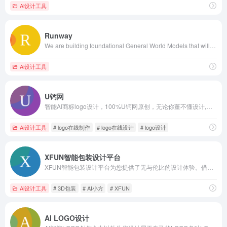
Ai设计工具
Runway
We are building foundational General World Models that will be capable of simulating all possible worlds and experiences. The next frontier of intelligence will come from models that can understand, perceive, generate and act in the world.
Ai设计工具
U钙网
智能AI商标logo设计，100%U钙网原创，无论你董不懂设计,仅需输入文字，您就可以自助设计出专业、精美的LOGO,无限制免费下载，十几年专业专注智能LOGO设计，服务用户已超千万
Ai设计工具
# logo在线制作
# logo在线设计
# logo设计
XFUN智能包装设计平台
XFUN智能包装设计平台为您提供了无与伦比的设计体验。借助先进的人工智能技术，我们能够快速生成个性化、精美的包装设计，帮助您突出品牌特色，吸引更多目标客户。立即访问我们的平台，开启您的包装设计之旅！
Ai设计工具
# 3D包装
# AI小方
# XFUN
AI LOGO设计