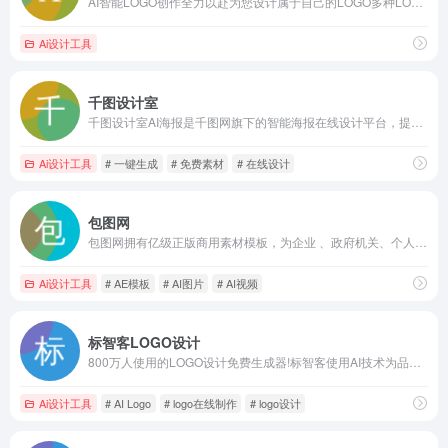
AI智能LOGO创作全力以赴为您设计属于自己的LOGO多种LOGO创作模式简单易用，多种创作模式，简单易用，无需任何设计功底，只需按步骤输入简单的品牌信息即可快速创作属于自己的品牌LOGO
Ai设计工具
千图设计室
千图设计室AI海报是千图网旗下的智能海报在线设计平台，提供免费AI智能海报生成，只需输入一句话，即可快速生成各种节日海报,日签,邀请函,电商主图,公众号配图,喜报,倒计时等模板生成。一键可生成多种设计风格美图，满足您的个性化需求，快速稿定设计需求。
Ai设计工具
# 一键生成
# 免费素材
# 在线设计
包图网
包图网拥有亿级正版商用素材模板，为企业 、政府机关、个人用户提供原创可商用的精品版权，涵盖4K/8K高清视频、AE模板、MG动画、配乐音效、AI素材、AI视频、AI音乐、PPT模板、海报模板、UI设计素材、PNG元素、电商淘宝、摄影图、插画动图、装饰装修、3D素材等，满足企业宣传、政府党建宣传及个人用户的创意剪辑、智能抠图、在线设计、AI绘画等各种使用场景，会员可享免费下载，立即访问包图网，获取高质素材！
Ai设计工具
# AE模板
# AI图片
# AI视频
标智客LOGO设计
800万人使用的LOGO设计免费生成器!标智客使用AI技术为品牌在线生成logo设计,智能化生成公司logo设计,商标设计,标志设计及企业VI设计. 标智客可在1分钟生成个性化logo设计和品牌设计,源文件可下载!
Ai设计工具
# AI Logo
# logo在线制作
# logo设计