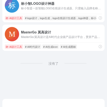
标小智LOGO设计神器
标小智是一款智能LOGO在线设计生成器。只需输入品牌名称就能免费在线生成公司logo设计，商标设计，以及配套企业VI助您打造个性品牌。" itemprop="description
Ai设计工具
# logo设计，logo生成，logo在线设计生成器，logo神器，标小智" itempro
MasterGo 莫高设计
MasterGo/莫高设计是AI时代企业级产品设计平台，贯穿产品设计研发的全链条在线协作工具,是可协作的在线sketch、国内版figma，提供在线产品设计、原型图制作设计、网页开发设计、产品交互设计、UI和UX设计工具等功能,支持多人实时协作,可快速搭建设计系统,为产品设计师、交互设计师、工程师以及产品经理提供更简单灵活的工作模式。
Ai设计工具
# AI时代设计
# AI生成icon
# AI生成图标
没有了