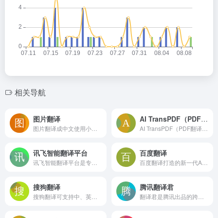
相关导航
图片翻译
AI TransPDF（PDF翻译工具）
图片翻译成中文使用小麦AI，不限使用次数可以二次编辑，永久免费使用，支持几十种常见语言
AI TransPDF（PDF翻译工具）
讯飞智能翻译平台
百度翻译
讯飞智能翻译平台是专业的在线文档翻译平台,提供PDF/Word/Excel/PPT文件翻译、图片识别翻译、在线翻译等服务,支持22种文档格式以及60多种语种和中文互译,译文结果高度还原原文样式排版。涵盖期刊论文、法律、金融、计算机、能源、体育、医疗等多个领域翻译，翻译更精准。
百度翻译打造的新一代AI大模型翻译平台，为用户提供翻译和阅读外文场景的一站式智能解决方案，支持中文、英文、日语、韩语、德语、法语等203种语言，包括文档翻译、AI翻译、英文润色、双语审校、语法分析等多种能力，是智能时代的翻译新质生产力。
搜狗翻译
腾讯翻译君
搜狗翻译可支持中、英、法、日等50多种语言之间的互译功能，为您即时免费提供字词、短语、文本翻译服务。
翻译君是腾讯出品的跨语言交流软件，支持中、英、日、韩等多门语言，具有翻译准确、高效，稳定的特点，非常适用于境外旅游、对外交流、国际办公等情境，给你带来流畅的翻译体验。