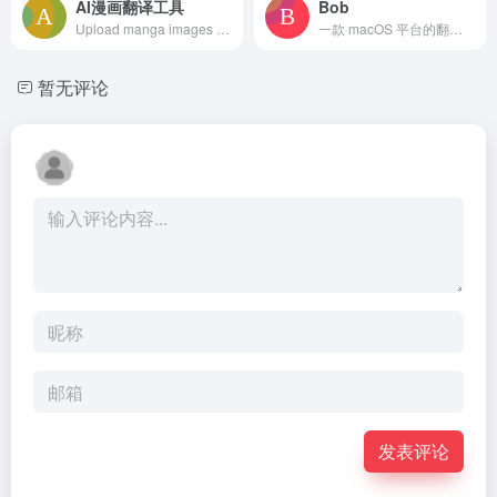
AI漫画翻译工具
Bob
Upload manga images and translate into multiple languages with one click, preserving original artwork. Fast, accurate AI translation for comics and manga fans.
一款 macOS 平台的翻译和 OCR 软件
暂无评论
发表评论