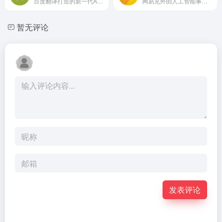
百度翻译打造的新一代AI大模型翻译平台，为用户提供翻译和阅读外文场景的一站式智能解决方案，支持中文、英文、日语、韩语、德语、法语等203种语言，包括文档翻译、AI翻译、英文润色、双语审校、语法分析等多种能力，是智能时代的翻译新质生产力。
网易见外由人工智能事业部研发，是一个集视频听翻、直播听翻、语音转写、文档直翻功能为一体的AI智能语音转写听翻平台，致力于用语音识别转写文字、机器翻译等技术为从事和爱好语音转写、翻译的人员提供更便捷的听翻工具，提升工作效率，降低转写成本，进而改变人们跨文化交流与内容跨国界传播的实现方式
暂无评论
发表评论