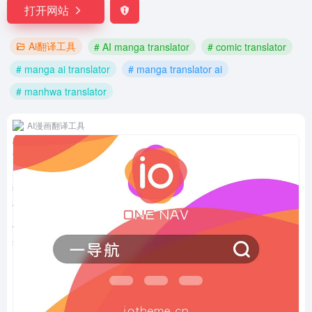
打开网站
Ai翻译工具
# AI manga translator
# comic translator
# manga ai translator
# manga translator ai
# manhwa translator
AI漫画翻译工具