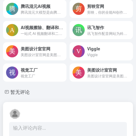
腾讯混元AI视频
剪映官网
腾讯混元大模型是由腾讯研发的大语言模型，具备跨领域知识和自然语言理解能力，实现基于人机自然语言对话的方式，理解用户指令并执行任务，帮助用户实现人获取信息，知识和灵感。
剪映，你的全能AI创作伙伴。一站式Al成片、全新Al图片设计、超智能Al配音、多轨道编辑AI功能等，助力全流程创作。新手零门槛上手，专业创作者也能高效出片。All in Al，All in One，让创作拥有无限可能！
AI视频擦除、翻译和配音
讯飞智作
一站式 AI 视频翻译和二创平台，支持 100+ 语言、精准字幕提取、免费大模型翻译、AI克隆配音及无痕文字擦除，支持短剧混剪解说基础处理。用鬼手剪辑轻松走向全球，立即免费试用！
讯飞智作配音网站为科大讯飞旗下产品,提供AI虚拟人主播,AI视频制作,数字人配音合成,短视频配音等一站式配音服务。
美图设计室官网
Viggle
美图设计室官网是美图秀秀官方出品的免费在线设计平台，专注为电商卖家与营销人赋能。平台集成领先AI技术，可一键智能生成商品图海报、完成精准抠图换背景，并提供海量电商模板、跨境主图等资源。无需任何设计技能，3秒即可免费产出高质量营销素材，全面提升您的运营与设计效率，立即点击www.designkit.cn免费使用！
Viggle
视觉工厂
美图设计室官网
视觉工厂
美图设计室官网是美图秀秀官方出品的免费在线设计平台，专注为电商卖家与营销人赋能。平台集成领先AI技术，可一键智能生成商品图海报、完成精准抠图换背景，并提供海量电商模板、跨境主图等资源。无需任何设计技能，3秒即可免费产出高质量营销素材，全面提升您的运营与设计效率，立即点击www.designkit.cn免费使用！
暂无评论