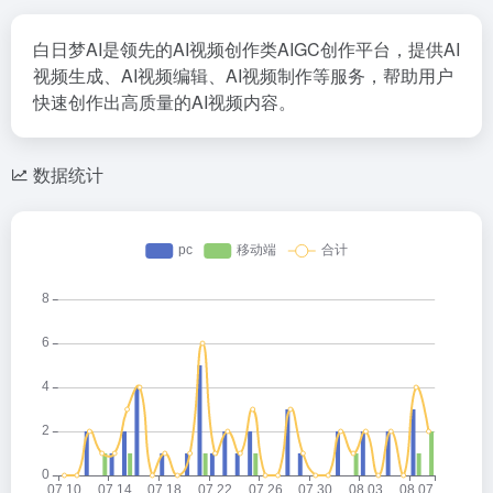
白日梦AI是领先的AI视频创作类AIGC创作平台，提供AI
视频生成、AI视频编辑、AI视频制作等服务，帮助用户
快速创作出高质量的AI视频内容。
数据统计