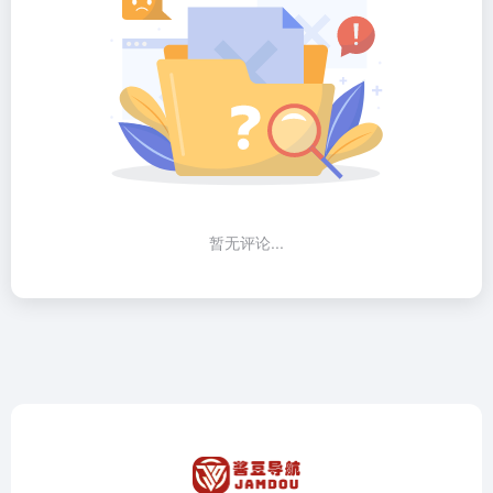
暂无评论...