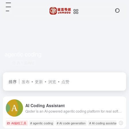
agentic coding
共 1 篇网址
排序
发布
更新
浏览
点赞
AI Coding Assistant
Qoder is an AI-powered agentic coding platform for real software development. Experience intelligent code generation, conversation-based programming, and advanced developer tools.
Ai编程工具
# agentic coding
# AI code generation
# AI coding assistant