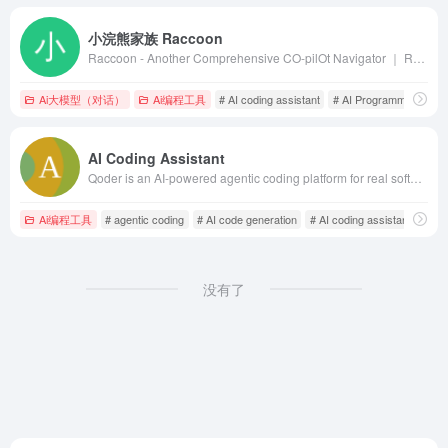
小浣熊家族 Raccoon
Raccoon - Another Comprehensive CO-pilOt Navigator ｜ Raccoon是基于商汤自研大语言模型的智能助手，包含代码助手、办公助手，满足用户代码编写、数据分析、编程学习等各类需求。
Ai大模型（对话）
Ai编程工具
# AI coding assistant
# AI Programming Tool
AI Coding Assistant
Qoder is an AI-powered agentic coding platform for real software development. Experience intelligent code generation, conversation-based programming, and advanced developer tools.
Ai编程工具
# agentic coding
# AI code generation
# AI coding assistant
没有了