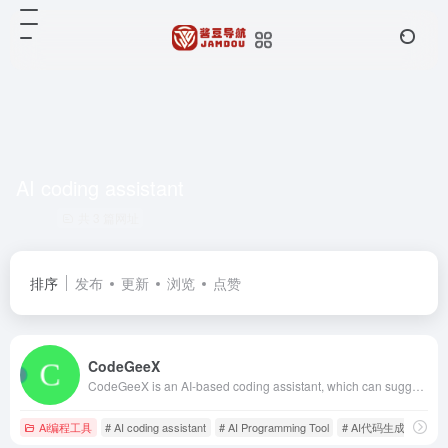
AI coding assistant
共 3 篇网址
排序
发布
更新
浏览
点赞
CodeGeeX
CodeGeeX is an AI-based coding assistant, which can suggest code in the current or following lines. It is powered by a large-scale multilingual code generation model with 13 billion parameters, pretrained on a large code corpus of more than 20 programming languages. CodeGeeX是一个基于AI大模型的编程辅助工具，可以实现自动代码生成、代码翻译、自动编写注释等功能，支持20多种编程语言。
Ai编程工具
# AI coding assistant
# AI Programming Tool
# AI代码生成