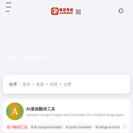
comic translator
共 1 篇网址
排序
发布
更新
浏览
点赞
AI漫画翻译工具
Upload manga images and translate into multiple languages with one click, preserving original artwork. Fast, accurate AI translation for comics and manga fans.
Ai翻译工具
# AI manga translator
# comic translator
# manga ai translator